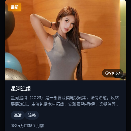
最新
99:57
星河追缉
星河追缉（2023）是一部冒险类电视剧集，温情治愈，反转
层层递进。主演包括木村拓哉、安雅·泰勒-乔伊、梁朝伟等，
导演为宁浩。
高清
流畅
2.4万
38个月前