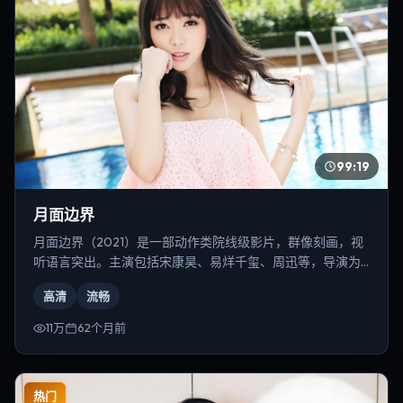
99:19
月面边界
月面边界（2021）是一部动作类院线级影片，群像刻画，视
听语言突出。主演包括宋康昊、易烊千玺、周迅等，导演为
克里斯托弗·诺兰。
高清
流畅
11万
62个月前
热门