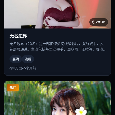
99:38
无名边界
无名边界（2021）是一部惊悚类院线级影片，双线叙事，反
转层层递进。主演包括基里安·墨菲、周冬雨、汤唯等，导演
为是枝裕和。
高清
流畅
11万
65个月前
热门