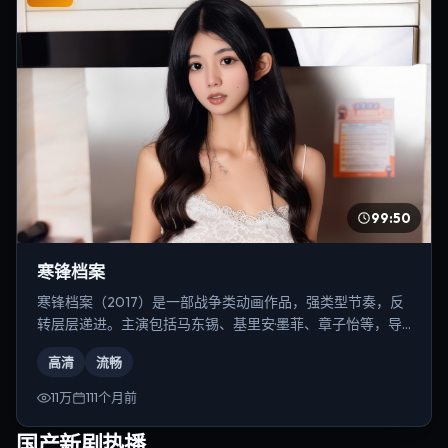
99:50
寒锋档案
寒锋档案（2017）是一部战争类动画作品，强类型节奏，反
转层层递进。主演包括马东锡、基里安·墨菲、章子怡等，导
演为史蒂文·斯皮尔伯格。
高清
流畅
11万
111个月前
国产新剧热播