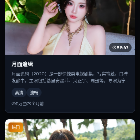
99:47
月面追缉
月面追缉（2020）是一部惊悚类电视剧集，写实笔触，口碑
发酵中。主演包括基里安·墨菲、河正宇、周迅等，导演为宁
浩。
高清
流畅
11万
79个月前
热门