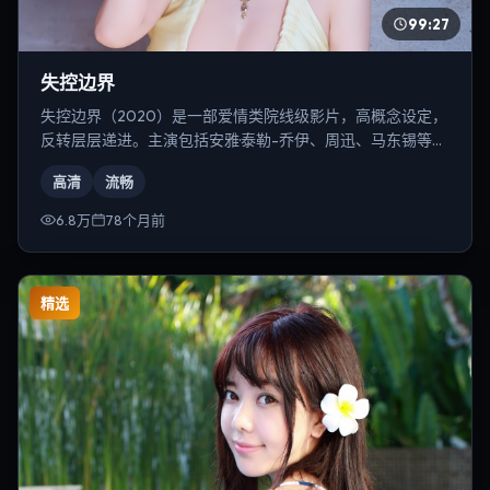
99:27
失控边界
失控边界（2020）是一部爱情类院线级影片，高概念设定，
反转层层递进。主演包括安雅·泰勒-乔伊、周迅、马东锡等，
导演为李安。
高清
流畅
6.8万
78个月前
精选