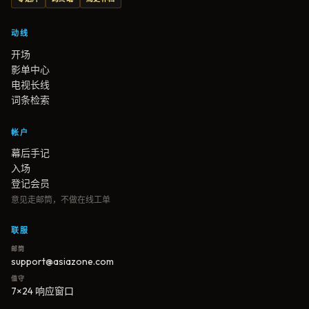
动线
开场
影单中心
电视长线
词条检索
帐户
幕后手记
入场
登记会员
意见走邮筒，不做在线工单
联服
邮筒
support@asiazone.com
值守
7×24 响应窗口