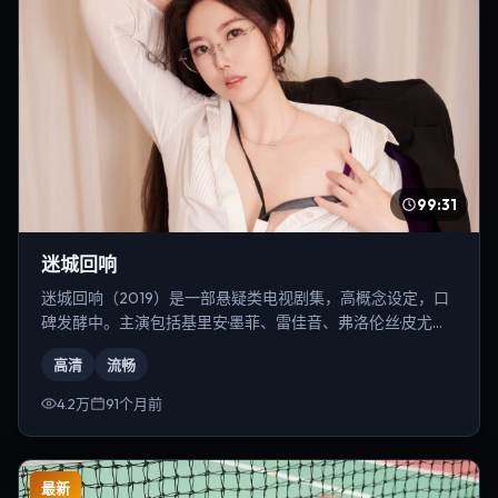
99:31
迷城回响
迷城回响（2019）是一部悬疑类电视剧集，高概念设定，口
碑发酵中。主演包括基里安·墨菲、雷佳音、弗洛伦丝·皮尤
等，导演为克里斯托弗·诺兰。
高清
流畅
4.2万
91个月前
最新