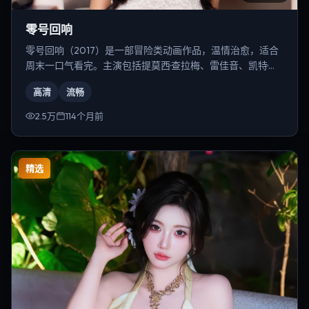
零号回响
零号回响（2017）是一部冒险类动画作品，温情治愈，适合
周末一口气看完。主演包括提莫西·查拉梅、雷佳音、凯特·布
兰切特等，导演为乌尔善。
高清
流畅
2.5万
114个月前
精选