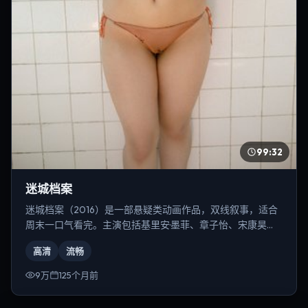
99:32
迷城档案
迷城档案（2016）是一部悬疑类动画作品，双线叙事，适合
周末一口气看完。主演包括基里安·墨菲、章子怡、宋康昊
等，导演为贾樟柯。
高清
流畅
9万
125个月前