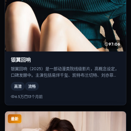
97:06
银翼回响
银翼回响（2025）是一部动漫类院线级影片，高概念设定，
口碑发酵中。主演包括易烊千玺、凯特·布兰切特、刘亦菲
等，导演为陈凯歌。
高清
流畅
6.5万
13个月前
最新