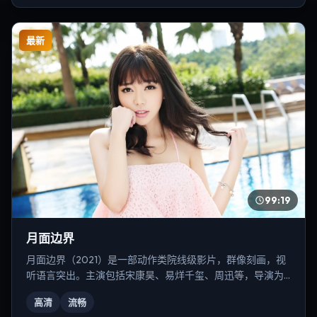
最新
99:19
月面边界
月面边界（2021）是一部动作类院线级影片，群像刻画，视
听语言突出。主演包括宋康昊、易烊千玺、周迅等，导演为
克里斯托弗·诺兰。
高清
流畅