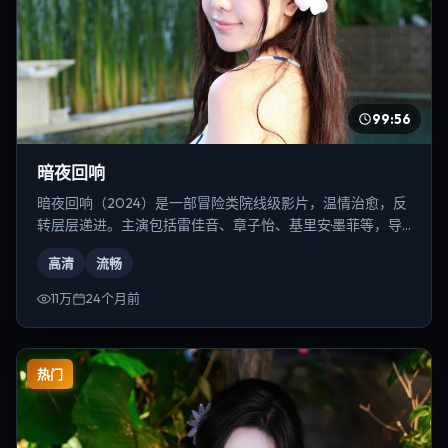
99:56
暗夜回响
暗夜回响（2024）是一部冒险类院线级影片，温情治愈，反
转层层递进。主演包括雷佳音、章子怡、基里安·墨菲等，导
演为雷德利·斯科特。
高清
流畅
11万
24个月前
热门