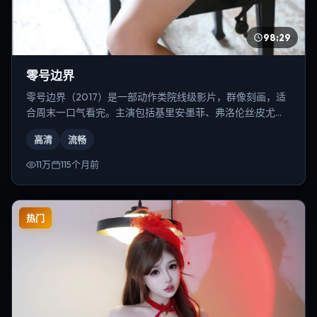
98:29
零号边界
零号边界（2017）是一部动作类院线级影片，群像刻画，适
合周末一口气看完。主演包括基里安·墨菲、弗洛伦丝·皮尤、
刘德华等，导演为奉俊昊。
高清
流畅
11万
115个月前
热门