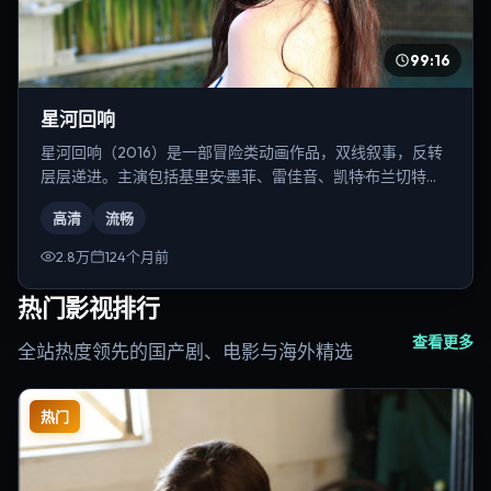
99:16
星河回响
星河回响（2016）是一部冒险类动画作品，双线叙事，反转
层层递进。主演包括基里安·墨菲、雷佳音、凯特·布兰切特
等，导演为陈凯歌。
高清
流畅
2.8万
124个月前
热门影视排行
查看更多
全站热度领先的国产剧、电影与海外精选
热门